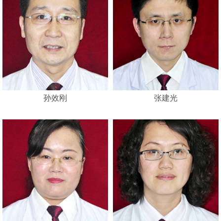
孙效刚
张建光