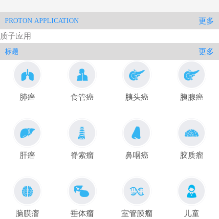
更多
PROTON APPLICATION
质子应用
更多
标题
肺癌
食管癌
胰头癌
胰腺癌
肝癌
脊索瘤
鼻咽癌
胶质瘤
脑膜瘤
垂体瘤
室管膜瘤
儿童