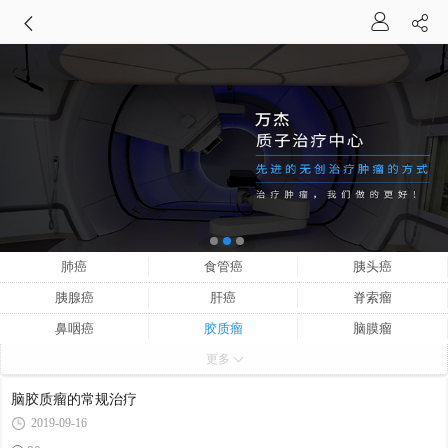
肺癌
食管癌
胰头癌
胰腺癌
肝癌
脊索瘤
鼻咽癌
胶质瘤
脑膜瘤
更多
垂体瘤
神经内分泌肿瘤
室管膜瘤
儿童
脑胶质瘤的常规治疗
2019-09-16