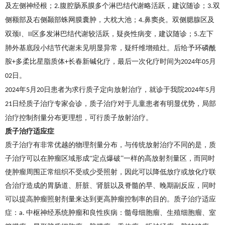
及左侧神经根；
腹腔肠系膜多个淋巴结代谢略活跃，建议随诊；
双
2.
3.
侧额部及右侧颞部蛛网膜囊肿，大枕大池；
鼻窦炎。双侧腮腺区及
4.
双颈
、
区多发淋巴结代谢较活跃，疑炎性病变，建议随诊；
左下
I
II
5.
肺外基底段小结节代谢未见明显异常，疑纤维增殖灶。后给予环磷酰
胺
多柔比星脂质体
长春新碱化疗，最后一次化疗时间为
年
月
+
+
2024
05
日。
02
年
月
日患者为求行质子定向放射治疗，就诊于我院
年
月
2024
5
20
2024
5
日经质子治疗专家会诊，质子治疗对于儿童患者有明显优势，局部
21
治疗控制剂量分布更理想，可行质子放射治疗。
质子治疗适应症
质子治疗有非常优越的物理剂量分布，与传统放射治疗不同的是，质
子治疗可以在肿瘤区域形成
“定点爆破”一样的高放射剂量区，而同时
使肿瘤周围正常组织不受或少受照射，因此可以降低放疗或放化疗联
合治疗造成的胃肠道、肝脏、肾脏以及脊髓的早、晚期副反应，同时
可以提高肿瘤照射剂量来达到更高肿瘤控制率的目的。质子治疗适应
症：
中枢神经系统肿瘤和良性疾病：髓母细胞瘤、生殖细胞瘤、室
a.