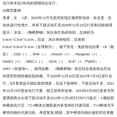
化疗和术后
年内的周期综合化疗。
2
典型案例
03
患者，女
，
岁。
年
月无意间发现左侧背部包块，未在意，后
5
2020
12
包块进行性增大，伴有下肢活动不灵
年
月
日行穿刺活检病理
2020
12
12
提示：冰冻：（胸椎肿物）灰白灰红色碎组织，总体积为
，后送：灰白色碎组织，总体积
0.4cm*0.3cm*0.2cm
（全埋制片）。镜下所见：免疫组化结果：
（散
0.6cm*0.6cm*0.3cm
CK
在），
（
），
（
），
（
），
（
），
S100
-
SMA
-
Desmin
+
Myogenin
+
（
），
（
），
（
），
（
，约
），
My0D1
+
NKX2.2
-
CD34
-
Ki-67
+
60%
（弥漫强
）。病理诊断：（胸椎肿物）形态结合免疫组化符合
IMP3
+
间变型胚胎性横纹肌肉瘤。于
年
月
日至
年
月
日进行化
2020
12
10
2021
7
4
疗，
月复查提示病灶较前增多，压迫下肢神经，下肢活动不灵。
8
2021
年
月
日更改化疗方案，较之前有所改善。
年
月
日患者无明
10
29
2023
6
28
显诱因再次出现下肢活动不灵
年
月
日行
提示：
横纹肌
2023
11
28
PET-CT
1.
肉瘤放化疗后：
椎体左侧肌束内多发病灶代谢活跃，
椎体水平
T1-4
T1-4
椎管内病灶代谢活跃，考虑复发
残留，其中椎管内病灶侵犯邻近脊髓
/