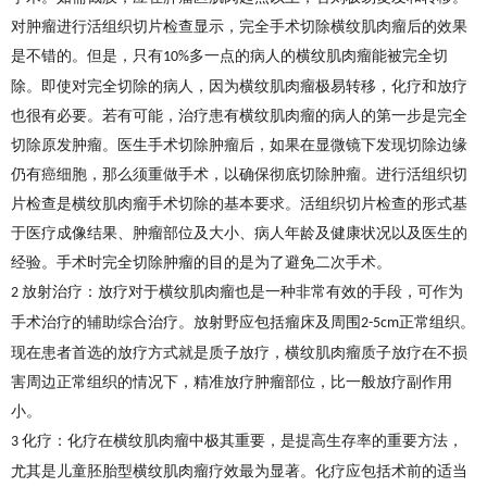
对肿瘤进行活组织切片检查显示，完全手术切除横纹肌肉瘤后的效果
是不错的。但是，只有
多一点的病人的横纹肌肉瘤能被完全切
10%
除。即使对完全切除的病人，因为横纹肌肉瘤极易转移，化疗和放疗
也很有必要。若有可能，治疗患有横纹肌肉瘤的病人的第一步是完全
切除原发肿瘤。医生手术切除肿瘤后，如果在显微镜下发现切除边缘
仍有癌细胞，那么须重做手术，以确保彻底切除肿瘤。进行活组织切
片检查是横纹肌肉瘤手术切除的基本要求。活组织切片检查的形式基
于医疗成像结果、肿瘤部位及大小、病人年龄及健康状况以及医生的
经验。手术时完全切除肿瘤的目的是为了避免二次手术。
放射治疗：放疗对于横纹肌肉瘤也是一种非常有效的手段，可作为
2
手术治疗的辅助综合治疗。放射野应包括瘤床及周围
正常组织。
2-5cm
现在患者首选的放疗方式就是质子放疗，横纹肌肉瘤质子放疗在不损
害周边正常组织的情况下，精准放疗肿瘤部位，比一般放疗副作用
小。
化疗：化疗在横纹肌肉瘤中极其重要，是提高生存率的重要方法，
3
尤其是儿童胚胎型横纹肌肉瘤疗效最为显著。化疗应包括术前的适当