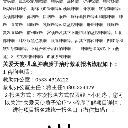
管膜瘤、星形胶质细胞瘤、脑膜瘤、垂体瘤、听神经瘤、脑转移瘤、
脑动静脉畸形、海绵状血管瘤等
颅底肿瘤：脊索瘤、软骨肉瘤等
b.
c.
头颈部肿瘤：鼻咽癌、口咽癌、喉癌、腺样囊性癌等
胸部肿瘤：肺
d.
癌、食道癌、胸腺癌、乳腺癌等
腹盆腔肿瘤：肝脏肿瘤、胰腺癌、
e.
复发直肠癌、前列腺癌、宫颈癌及其它不能切除的盆腔肿瘤等。
眼
f.
部肿瘤：脉络膜黑色素瘤、眼眶肿瘤等。
其它部位肿瘤：四肢骨和
g.
软组织肉瘤等。不适合质子治疗的肿瘤：
、肿瘤患者
岁以下（低
1
3
危）
、空腔脏器肿瘤
、血液系统肿瘤
2
3
关爱天使
儿童肿瘤质子治疗救助报名流程如下：
-
·咨询电话：
1
救助办公室：
0533-4916222
救助办公室主任：蒋主任
13805334429
·报名方式：本次报名方式仅限线上小程序，您可
2
以关注“关爱天使质子治疗”小程序了解项目详情，
进行项目报名或统一报名口（微信扫码）：