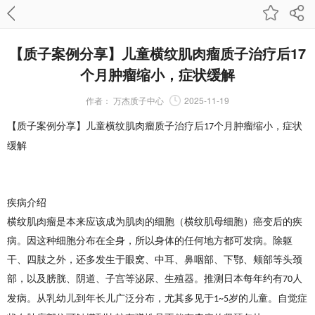
【质子案例分享】儿童横纹肌肉瘤质子治疗后17
个月肿瘤缩小，症状缓解
作者：
万杰质子中心
2025-11-19
【质子案例分享】儿童横纹肌肉瘤质子治疗后
个月肿瘤缩小，症状
17
缓解
疾病介绍
横纹肌肉瘤是本来应该成为肌肉的细胞（横纹肌母细胞）癌变后的疾
病。因这种细胞分布在全身，所以身体的任何地方都可发病。除躯
干、四肢之外，还多发生于眼窝、中耳、鼻咽部、下鄂、颊部等头颈
部，以及膀胱、阴道、子宫等泌尿、生殖器。推测日本每年约有
人
70
发病。从乳幼儿到年长儿广泛分布，尤其多见于
岁的儿童。自觉症
1~5