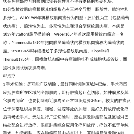
状在肿瘤部位可触摸到比较有弹性且不伴有疼痛的坚硬包块。
分型横纹肌肉瘤根据其组织形态有三种变异型：胚胎性、腺泡性和
01
多形性。
年将横纹肌肉瘤分为四型：胚胎性为主（包括葡萄
WHO1969
状肉瘤）、腺泡性为主、多形性为主和混合型横纹肌肉瘤。本病是
年
最早描述的，
年首次应用横纹肉瘤这一名
1839
Stafford
Weber1854
称，
年把肉眼呈葡萄状的横纹肌肉瘤称为葡萄状肉
Pfamneustia1892
瘤。
年详细描述了多形性横纹肌肉瘤。
和
Stout1946
Kiopelle
年，因横纹肌肉瘤中有瘤细胞排列成腺胞状或管状，而
Theriault1956
提出腺胞状横纹肌肉瘤。
治疗
02
手术切除：尽可能广泛切除，最好同时切除区域淋巴结。手术范围
1
应括肿瘤所在区域的全部肌肉，即行肿瘤起止点切除。如肿瘤累及其
它肌肉间室，也要切除邻近肌肉至正常组织边缘
。较大的肿瘤及
3-5cm
位于深部组织如鼻腔、咽喉、盆腔等处的肿瘤，最好先行放疗或化疗
后再考虑手术。无法进行广泛切除时，应在原发肿瘤部位及区域淋巴
结处配合进行放疗。眼眶肿瘤综合应用化疗和放疗，疗效不低于单纯
手术。如需截肢，应在肿瘤区肌肉起点以上，否则极易复发和转移。