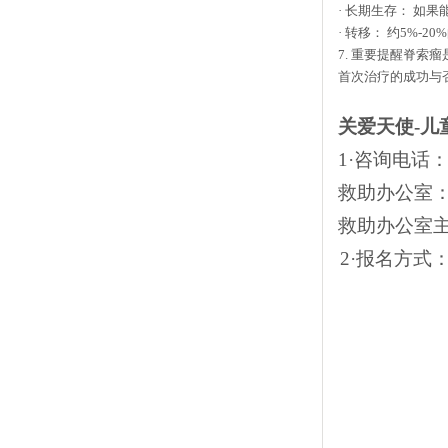
·
长期生存： 如果
·
转移： 约
5%-20%
7.
重要提醒脊索瘤
首次治疗的成功与
关爱天使
-
儿
1
·咨询电话
救助办公室
救助办公室
2
·报名方式