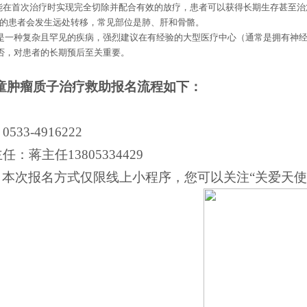
能在首次治疗时实现完全切除并配合有效的放疗，患者可以获得长期生存甚至治
的患者会发生远处转移，常见部位是肺、肝和骨骼。
是一种复杂且罕见的疾病，强烈建议在有经验的大型医疗中心（通常是拥有神
否，对患者的长期预后至关重要。
童肿瘤质子治疗救助报名流程如下：
：
：
0533-4916222
主任：蒋主任
13805334429
：本次报名方式仅限线上小程序，您可以关注“关爱天