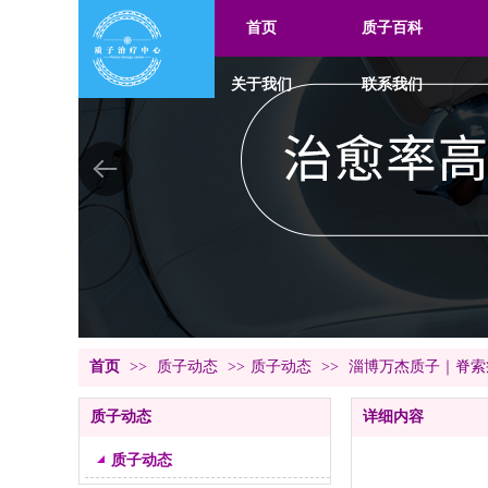
首页
质子百科
关于我们
联系我们
首页
>>
质子动态
>>
质子动态
>>
淄博万杰质子｜脊索
质子动态
详细内容
质子动态