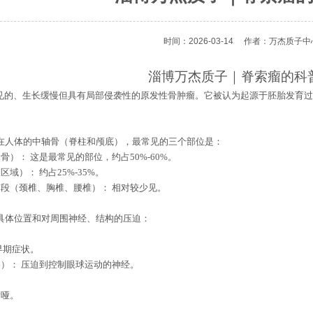
时间：2026-03-14
作者：万杰质子中
淄博万杰质子｜
脊索瘤的科
见的、生长缓慢但具有局部侵袭性的原发性骨肿瘤。它被认为起源于胚胎发育过
在人体的中轴骨（脊柱和颅底），最常见的三个部位是：
骨）： 这是最常见的部位，约占
50%-60%
。
区域）： 约占
25%-35%
。
段（颈椎、胸椎、腰椎）： 相对较少见。
具体位置和对周围神经、结构的压迫：
早期症状。
）： 压迫到控制眼球运动的神经。
。
嘶哑。