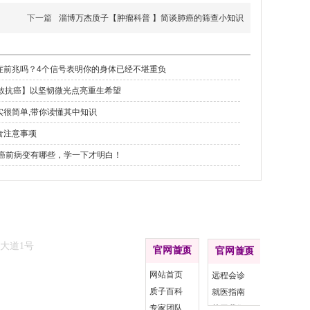
下一篇
淄博万杰质子【肿瘤科普 】简谈肺癌的筛查小知识
症前兆吗？4个信号表明你的身体已经不堪重负
勇敢抗癌】以坚韧微光点亮重生希望
实很简单,带你读懂其中知识
食注意事项
|癌前病变有哪些，学一下才明白！
底部导航
大道1号
官网首页
更多
官网首页
更多
网站首页
远程会诊
质子百科
就医指南
专家团队
关于我们