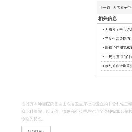
上一篇
万杰质子中
相关信息
万杰质子中心|恶
罕见但需警惕的“
肿瘤治疗期间标
一场与“影子”的
前列腺癌近期重
关于我们
淄博万杰肿瘤医院是由山东省卫生厅批准设立的非营利性三
瘤专科医院，以无创、微创高科技手段治疗全身肿瘤和影像
诊断为特色。
MORE+