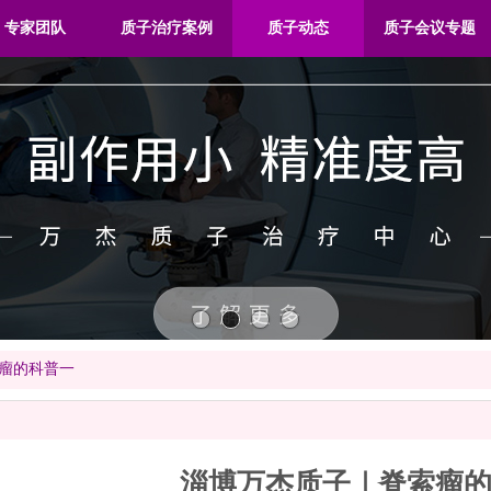
专家团队
质子治疗案例
质子动态
质子会议专题
瘤的科普一
淄博万杰质子｜脊索瘤