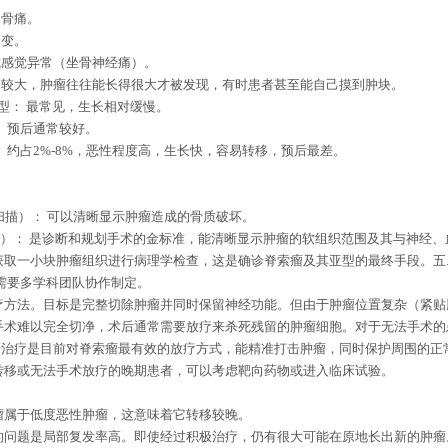
尾骨痛。
改变。
或感觉异常（坐骨神经痛）。
间较大，肿瘤往往能长得很大才被发现，有时患者甚至能自己摸到肿块。
型： 最常见，生长相对缓慢。
： 预后通常较好。
 约占
2%-8%
，恶性程度高，生长快，容易转移，预后最差。
扫描）： 可以清晰显示肿瘤造成的骨质破坏。
）： 是诊断和规划手术的金标准，能清晰显示肿瘤的软组织范围及其与神经、
获取一小块肿瘤组织进行病理学检查，这是确诊脊索瘤及其亚型的最终手段。五
需要多学科团队协作制定。
疗方法。目标是完整切除肿瘤并同时保留神经功能。但由于肿瘤位置复杂（紧
手术难以完全切净，术后通常需要放疗来杀死残留的肿瘤细胞。对于无法手术
子治疗是目前对脊索瘤最有效的放疗方式，能精准打击肿瘤，同时保护周围的正
转移或无法手术放疗的晚期患者，可以考虑靶向药物或进入临床试验。
瘤属于低度恶性肿瘤，这意味着它转移较晚。
的问题是局部复发率高。即使经过积极治疗，仍有很大可能在原地长出新的肿瘤