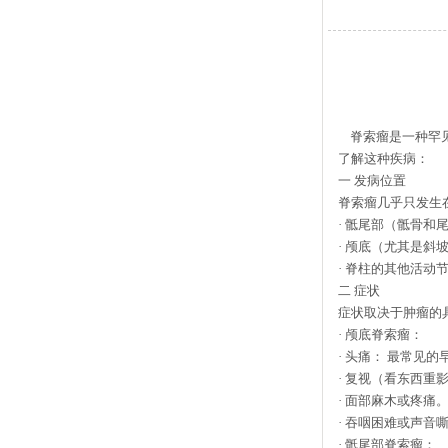
脊索瘤是一种罕
了解这种疾病：
一
发病位置
脊索瘤几乎只发生
·
骶尾部（骶骨和尾
·
颅底（尤其是斜坡
·
脊柱的其他活动节
二
症状
症状取决于肿瘤的
·
颅底脊索瘤：
·
头痛： 最常见的
·
复视（看东西重影
·
面部麻木或疼痛
·
吞咽困难或声音
·
骶尾部脊索瘤：