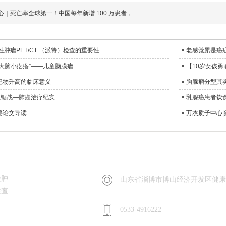
心｜死亡率全球第一！中国每年新增 100 万患者，
性肿瘤PET/CT （派特）检查的重要性
老感觉累是癌
大脑小疙瘩”——儿童脑膜瘤
【10岁女孩
记物升高的临床意义
胸腺瘤分型其
拉锯战—肺癌治疗纪实
乳腺癌患者饮
要论文导读
万杰质子中心
联系我们
级肿
山东省淄博市博山经济开发区健康
检查
0533-4916222