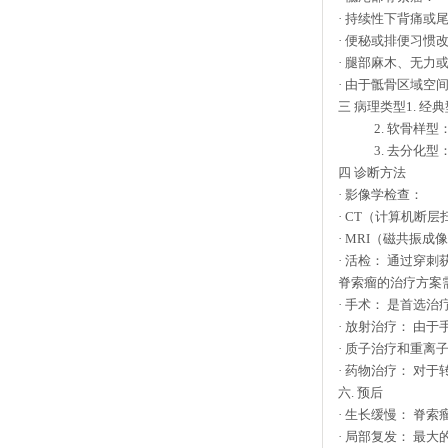
·
持续性下背痛或
·
便秘或排便习惯
·
腿部麻木、无力
·
由于骶骨区域空
三
病理类型
1.
经典
2.
软骨样型
3.
去分化型：
四
诊断方法
·
影像学检查：
· CT
（计算机断层
· MRI
（磁共振成像
·
活检： 通过穿刺
脊索瘤的治疗方案
·
手术： 是首选治
·
放射治疗： 由于
·
质子治疗和重离
·
药物治疗： 对于
六
.
预后
·
生长缓慢： 脊索
·
局部复发： 最大