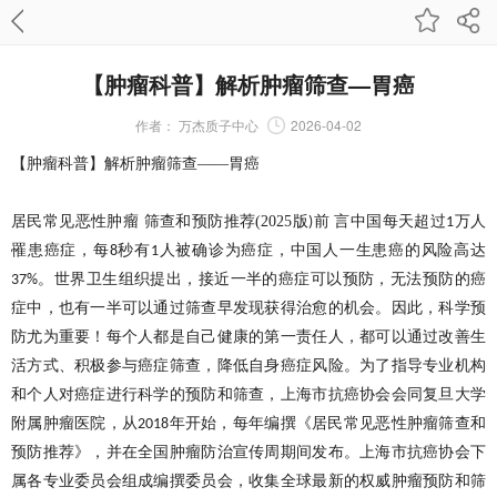
【肿瘤科普】解析肿瘤筛查—胃癌
作者：
万杰质子中心
2026-04-02
【肿瘤科普】解析肿瘤筛查
——胃癌
居民常见恶性肿瘤
筛查和预防推荐
(2025
版
前 言中国每天超过
万人
)
1
罹患癌症，每
秒有
人被确诊为癌症，中国人一生患癌的风险高达
8
1
。世界卫生组织提出，接近一半的癌症可以预防，无法预防的癌
37%
症中，也有一半可以通过筛查早发现获得治愈的机会。因此，科学预
防尤为重要！每个人都是自己健康的第一责任人，都可以通过改善生
活方式、积极参与癌症筛查，降低自身癌症风险。为了指导专业机构
和个人对癌症进行科学的预防和筛查，上海市抗癌协会会同复旦大学
附属肿瘤医院，从
年开始，每年编撰《居民常见恶性肿瘤筛查和
2018
预防推荐》，并在全国肿瘤防治宣传周期间发布。上海市抗癌协会下
属各专业委员会组成编撰委员会，收集全球最新的权威肿瘤预防和筛