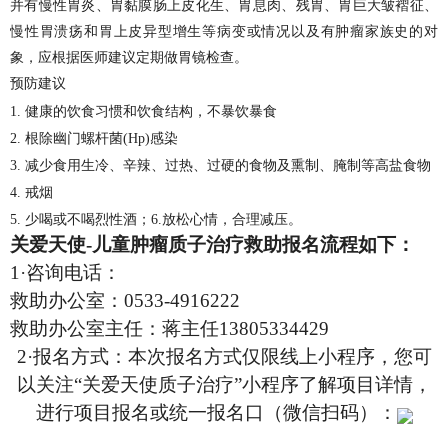
并有慢性胃炎、胃黏膜肠上皮化生、胃息肉、残胃、胃巨大皱褶征、
慢性胃溃疡和胃上皮异型增生等病变或情况以及有肿瘤家族史的对
象，应根据医师建议定期做胃镜检查。
预防建议
1.
健康的饮食习惯和饮食结构，不暴饮暴食
2.
根除幽门螺杆菌
(Hp)
感染
3.
减少食用生冷、辛辣、过热、过硬的食物及熏制、腌制等高盐食物
4.
戒烟
5.
少喝或不喝烈性酒；
6.
放松心情，合理减压。
关爱天使
-
儿童肿瘤质子治疗救助报名流程如下：
1
·咨询电话：
救助办公室：
0533-4916222
救助办公室主任：蒋主任
13805334429
2
·报名方式：本次报名方式仅限线上小程序，您可
以关注“关爱天使质子治疗”小程序了解项目详情，
进行项目报名或统一报名口（微信扫码）：