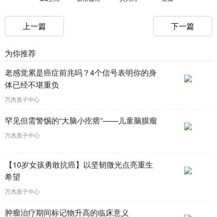
上一篇
下一篇
为你推荐
老感觉累是癌症前兆吗？4个信号表明你的身
体已经不堪重负
万杰质子中心
罕见但需警惕的“大脑小疙瘩”——儿童脑膜瘤
万杰质子中心
【10岁女孩勇敢抗癌】以坚韧微光点亮重生
希望
万杰质子中心
肿瘤治疗期间标记物升高的临床意义