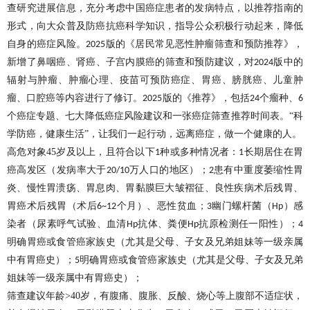
查研究进展信息，充分考虑中国癌症患者的发病特点，以推荐指南的
形式，向大众普及防癌抗癌科学知识，指导公众积极行动起来，降低
自身的癌症风险。
版的《居民常见恶性肿瘤筛查和预防推荐》，
2025
新增了鼻咽癌、肾癌、子宫内膜癌的筛查和预防建议，对
版中的
2024
辐射与肿瘤、肿瘤心理、疫苗可预防癌症、胃癌、膀胱癌、儿童肿
瘤、口腔癌等内容进行了修订。
版的《推荐》，包括
个瘤种、
2025
24
6
个癌症专题、七大降低癌症风险建议和一张癌症筛查推荐时间表。“科
学防癌，健康生活”，让我们一起行动，远离癌症，做一个健康的人。
高危对象
45
岁及以上，且符合以下
种或多种情况者：
长期居住在胃
1
1
癌高发区（发病率大于
万人口的地区）；
患有中重度萎缩性胃
20/10
2
炎、慢性胃溃疡、胃息肉、胃黏膜巨大皱褶征、良性疾病术后残胃、
胃癌术后残胃（术后
个月）、恶性贫血；
幽门螺杆菌（
）感
6~12
3
Hp
染者（尿素呼气试验、血清
抗体、粪便
抗原检测任一阳性）；
Hp
Hp
4
明确胃癌或食管癌家族史（尤其是父母、子女及兄弟姐妹等一级亲属
中有胃癌史）；
明确胃癌或食管癌家族史（尤其是父母、子女及兄弟
5
姐妹等一级亲属中有胃癌史）；
筛查建议年龄
>40
岁，有腹痛、腹胀、反酸、烧心等上腹部不适症状，